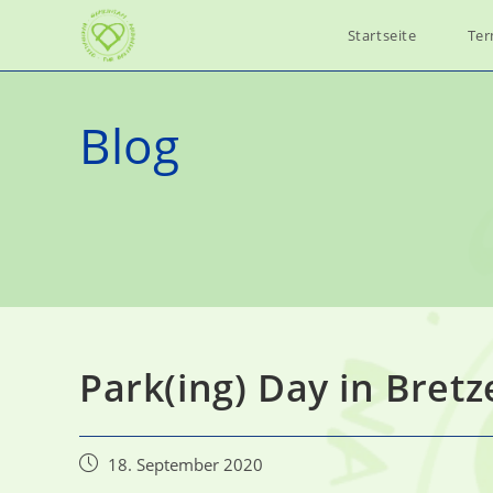
Zum
Startseite
Ter
Inhalt
springen
Blog
Park(ing) Day in Bret
Beitrag
18. September 2020
veröffentlicht: