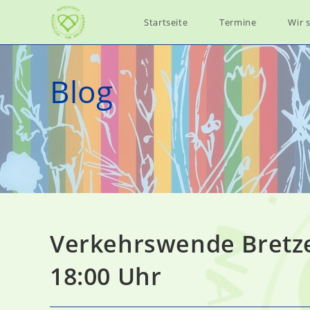
Zum
Startseite
Termine
Wir s
Inhalt
springen
Blog
Verkehrswende Bretze
18:00 Uhr