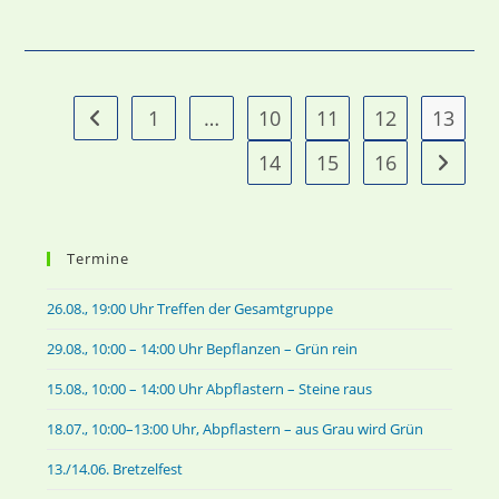
1
…
10
11
12
13
Gehe zur vorherigen Seite
14
15
16
Gehe zu
Termine
26.08., 19:00 Uhr Treffen der Gesamtgruppe
29.08., 10:00 – 14:00 Uhr Bepflanzen – Grün rein
15.08., 10:00 – 14:00 Uhr Abpflastern – Steine raus
18.07., 10:00–13:00 Uhr, Abpflastern – aus Grau wird Grün
13./14.06. Bretzelfest